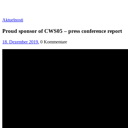
Aktuelnosti
Proud sponsor of CWS05 – press conference report
18. Dezember 2019.
0 Kommentare