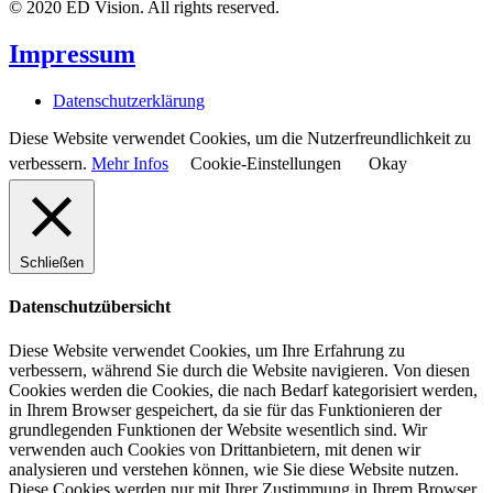
© 2020 ED Vision. All rights reserved.
Impressum
Datenschutzerklärung
Diese Website verwendet Cookies, um die Nutzerfreundlichkeit zu
verbessern.
Mehr Infos
Cookie-Einstellungen
Okay
Schließen
Datenschutzübersicht
Diese Website verwendet Cookies, um Ihre Erfahrung zu
verbessern, während Sie durch die Website navigieren. Von diesen
Cookies werden die Cookies, die nach Bedarf kategorisiert werden,
in Ihrem Browser gespeichert, da sie für das Funktionieren der
grundlegenden Funktionen der Website wesentlich sind. Wir
verwenden auch Cookies von Drittanbietern, mit denen wir
analysieren und verstehen können, wie Sie diese Website nutzen.
Diese Cookies werden nur mit Ihrer Zustimmung in Ihrem Browser