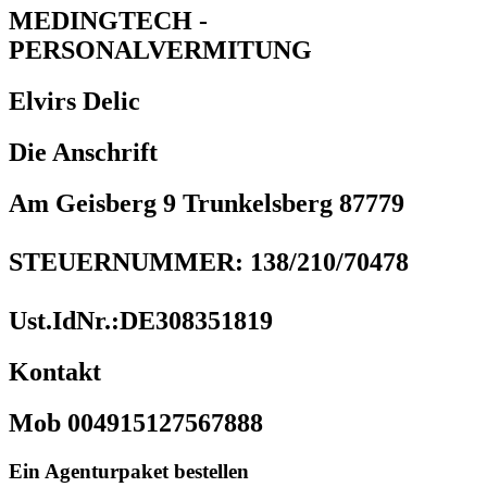
MEDINGTECH -
PERSONALVERMITUNG
Elvirs Delic
Die Anschrift
Am Geisberg 9 Trunkelsberg 87779
STEUERNUMMER: 138/210/70478
Ust.IdNr.:DE308351819
Kontakt
Mob 004915127567888
Ein Agenturpaket bestellen