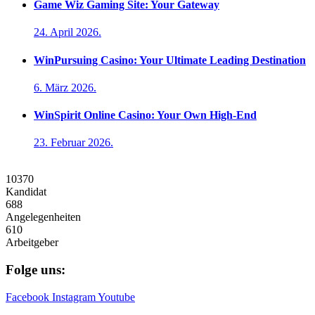
Game Wiz Gaming Site: Your Gateway
24. April 2026.
WinPursuing Casino: Your Ultimate Leading Destination
6. März 2026.
WinSpirit Online Casino: Your Own High-End
23. Februar 2026.
10370
Kandidat
688
Angelegenheiten
610
Arbeitgeber
Folge uns:
Facebook
Instagram
Youtube