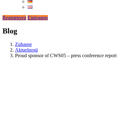
Registrieren
Einloggen
Blog
Zuhause
Aktuelnosti
Proud sponsor of CWS05 – press conference report