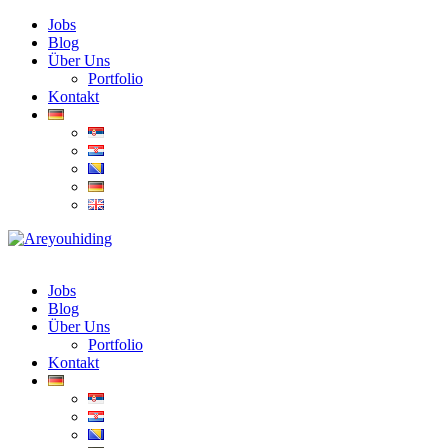
Jobs
Blog
Über Uns
Portfolio
Kontakt
Jobs
Blog
Über Uns
Portfolio
Kontakt