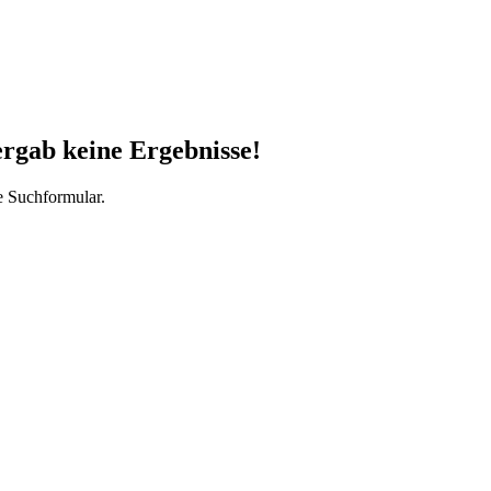
ergab keine Ergebnisse!
e Suchformular.