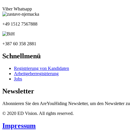
Viber
Whatsapp
+49 1512 7567888
+387 60 358 2881
Schnellmenü
Registrierung von Kandidaten
Arbeitgeberregistrierung
Jobs
Newsletter
Abonnieren Sie den AreYouHiding Newsletter, um den Newsletter zu 
© 2020 ED Vision. All rights reserved.
Impressum