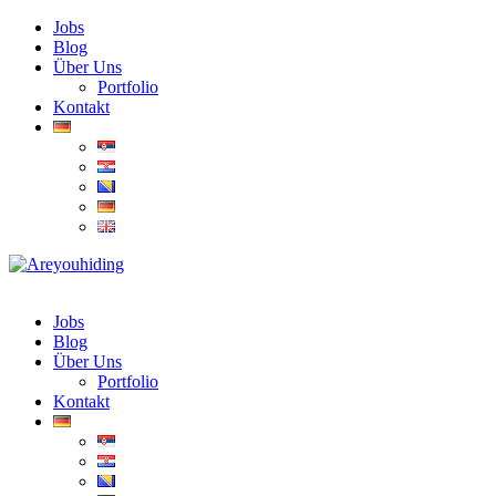
Jobs
Blog
Über Uns
Portfolio
Kontakt
Jobs
Blog
Über Uns
Portfolio
Kontakt