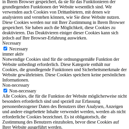
in Ihrem Browser gespeichert, da sie für das Funktionieren der
grundlegenden Funktionen der Website wesentlich sind. Wir
verwenden auch Cookies von Drittanbietern, mit denen wir
analysieren und verstehen können, wie Sie diese Website nutzen.
Diese Cookies werden nur mit Ihrer Zustimmung in Ihrem Browser
gespeichert. Sie haben auch die Möglichkeit, diese Cookies zu
deaktivieren. Das Deaktivieren einiger dieser Cookies kann sich
jedoch auf Ihre Browser-Erfahrung auswirken.
Necessary
Necessary
immer aktiv
Notwendige Cookies sind für die ordnungsgemäße Funktion der
Website unbedingt erforderlich. Diese Kategorie enthält nur
Cookies, die grundlegende Funktionen und Sicherheitsmerkmale der
Website gewährleisten. Diese Cookies speichern keine persönlichen
Informationen.
Non-necessary
Non-necessary
Alle Cookies, die für die Funktion der Website möglicherweise nicht
besonders erforderlich sind und speziell zur Erfassung
personenbezogener Daten des Benutzers über Analysen, Anzeigen
und andere eingebettete Inhalte verwendet werden, werden als nicht
erforderliche Cookies bezeichnet. Es ist obligatorisch, die
Zustimmung des Benutzers einzuholen, bevor diese Cookies auf
Ihrer Website ausgeführt werden.