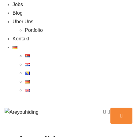
Jobs
Blog
Über Uns
Portfolio
Kontakt