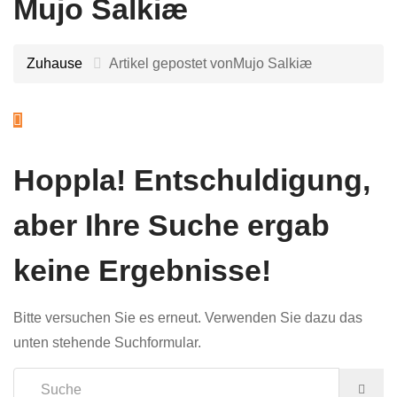
Mujo Salkiæ
Zuhause
Artikel gepostet vonMujo Salkiæ
Hoppla!
Entschuldigung,
aber Ihre Suche ergab
keine Ergebnisse!
Bitte versuchen Sie es erneut. Verwenden Sie dazu das
unten stehende Suchformular.