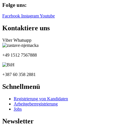
Folge uns:
Facebook
Instagram
Youtube
Kontaktiere uns
Viber
Whatsapp
+49 1512 7567888
+387 60 358 2881
Schnellmenü
Registrierung von Kandidaten
Arbeitgeberregistrierung
Jobs
Newsletter