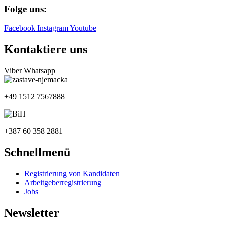
Folge uns:
Facebook
Instagram
Youtube
Kontaktiere uns
Viber
Whatsapp
+49 1512 7567888
+387 60 358 2881
Schnellmenü
Registrierung von Kandidaten
Arbeitgeberregistrierung
Jobs
Newsletter