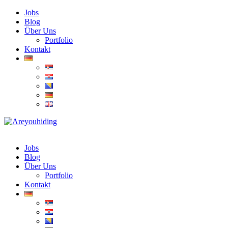
Jobs
Blog
Über Uns
Portfolio
Kontakt
Jobs
Blog
Über Uns
Portfolio
Kontakt