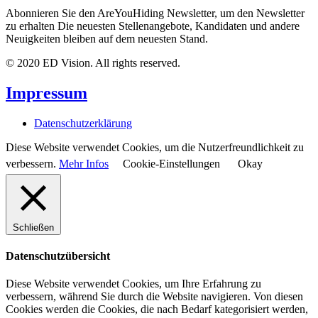
Abonnieren Sie den AreYouHiding Newsletter, um den Newsletter
zu erhalten Die neuesten Stellenangebote, Kandidaten und andere
Neuigkeiten bleiben auf dem neuesten Stand.
© 2020 ED Vision. All rights reserved.
Impressum
Datenschutzerklärung
Diese Website verwendet Cookies, um die Nutzerfreundlichkeit zu
verbessern.
Mehr Infos
Cookie-Einstellungen
Okay
Schließen
Datenschutzübersicht
Diese Website verwendet Cookies, um Ihre Erfahrung zu
verbessern, während Sie durch die Website navigieren. Von diesen
Cookies werden die Cookies, die nach Bedarf kategorisiert werden,