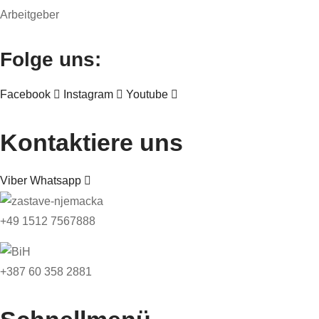
Arbeitgeber
Folge uns:
Facebook
Instagram
Youtube
Kontaktiere uns
Viber
Whatsapp
+49 1512 7567888
+387 60 358 2881