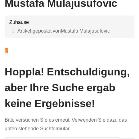
Mustafa Mulajusufovic
Zuhause
Artikel gepostet vonMustafa Mulajusufovic
Hoppla!
Entschuldigung,
aber Ihre Suche ergab
keine Ergebnisse!
Bitte versuchen Sie es erneut. Verwenden Sie dazu das
unten stehende Suchformular.