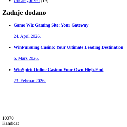
Uncategorized
(19)
Zadnje dodano
Game Wiz Gaming Site: Your Gateway
24. April 2026.
WinPursuing Casino: Your Ultimate Leading Destination
6. März 2026.
WinSpirit Online Casino: Your Own High-End
23. Februar 2026.
10370
Kandidat