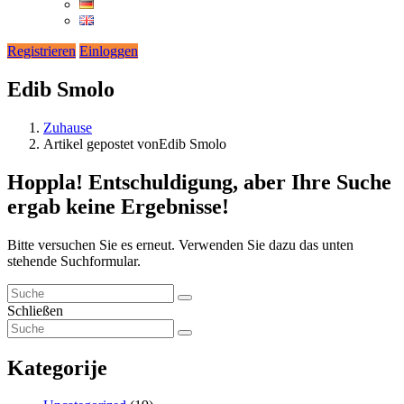
Registrieren
Einloggen
Edib Smolo
Zuhause
Artikel gepostet vonEdib Smolo
Hoppla!
Entschuldigung, aber Ihre Suche
ergab keine Ergebnisse!
Bitte versuchen Sie es erneut. Verwenden Sie dazu das unten
stehende Suchformular.
Schließen
Kategorije