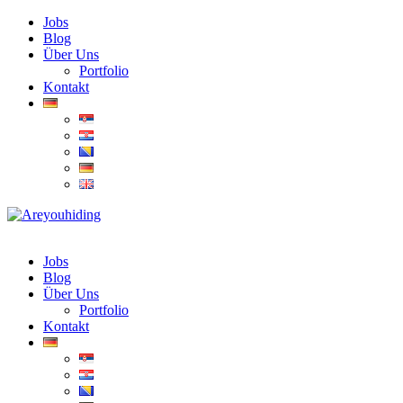
Jobs
Blog
Über Uns
Portfolio
Kontakt
Jobs
Blog
Über Uns
Portfolio
Kontakt