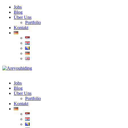
Jobs
Blog
Über Uns
Portfolio
Kontakt
Jobs
Blog
Über Uns
Portfolio
Kontakt