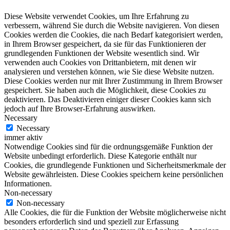
Diese Website verwendet Cookies, um Ihre Erfahrung zu
verbessern, während Sie durch die Website navigieren. Von diesen
Cookies werden die Cookies, die nach Bedarf kategorisiert werden,
in Ihrem Browser gespeichert, da sie für das Funktionieren der
grundlegenden Funktionen der Website wesentlich sind. Wir
verwenden auch Cookies von Drittanbietern, mit denen wir
analysieren und verstehen können, wie Sie diese Website nutzen.
Diese Cookies werden nur mit Ihrer Zustimmung in Ihrem Browser
gespeichert. Sie haben auch die Möglichkeit, diese Cookies zu
deaktivieren. Das Deaktivieren einiger dieser Cookies kann sich
jedoch auf Ihre Browser-Erfahrung auswirken.
Necessary
Necessary
immer aktiv
Notwendige Cookies sind für die ordnungsgemäße Funktion der
Website unbedingt erforderlich. Diese Kategorie enthält nur
Cookies, die grundlegende Funktionen und Sicherheitsmerkmale der
Website gewährleisten. Diese Cookies speichern keine persönlichen
Informationen.
Non-necessary
Non-necessary
Alle Cookies, die für die Funktion der Website möglicherweise nicht
besonders erforderlich sind und speziell zur Erfassung