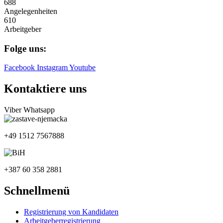
688
Angelegenheiten
610
Arbeitgeber
Folge uns:
Facebook
Instagram
Youtube
Kontaktiere uns
Viber
Whatsapp
+49 1512 7567888
+387 60 358 2881
Schnellmenü
Registrierung von Kandidaten
Arbeitgeberregistrierung