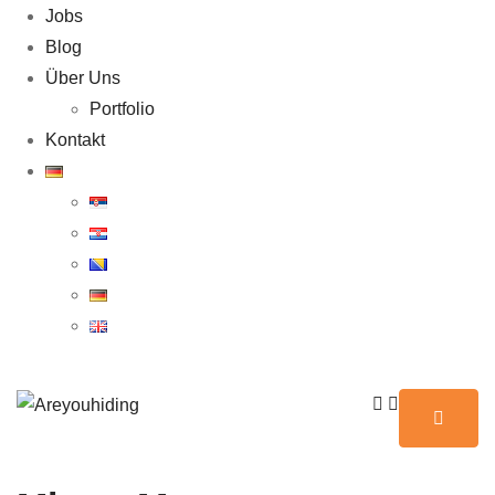
Jobs
Blog
Über Uns
Portfolio
Kontakt