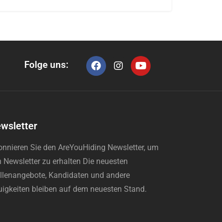
Folge uns:
wsletter
nnieren Sie den AreYouHiding Newsletter, um
 Newsletter zu erhalten Die neuesten
llenangebote, Kandidaten und andere
igkeiten bleiben auf dem neuesten Stand.