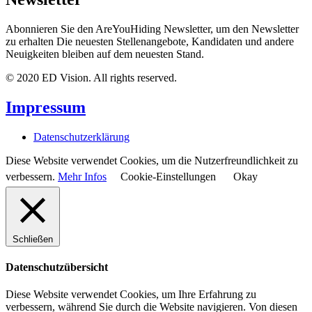
Abonnieren Sie den AreYouHiding Newsletter, um den Newsletter
zu erhalten Die neuesten Stellenangebote, Kandidaten und andere
Neuigkeiten bleiben auf dem neuesten Stand.
© 2020 ED Vision. All rights reserved.
Impressum
Datenschutzerklärung
Diese Website verwendet Cookies, um die Nutzerfreundlichkeit zu
verbessern.
Mehr Infos
Cookie-Einstellungen
Okay
Schließen
Datenschutzübersicht
Diese Website verwendet Cookies, um Ihre Erfahrung zu
verbessern, während Sie durch die Website navigieren. Von diesen