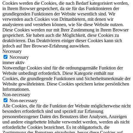
Cookies werden die Cookies, die nach Bedarf kategorisiert werden,
in Ihrem Browser gespeichert, da sie für das Funktionieren der
grundlegenden Funktionen der Website wesentlich sind. Wir
verwenden auch Cookies von Drittanbietern, mit denen wir
analysieren und verstehen können, wie Sie diese Website nutzen.
Diese Cookies werden nur mit Ihrer Zustimmung in Ihrem Browser
gespeichert. Sie haben auch die Möglichkeit, diese Cookies zu
deaktivieren. Das Deaktivieren einiger dieser Cookies kann sich
jedoch auf Ihre Browser-Erfahrung auswirken.
Necessary
Necessary
immer aktiv
Notwendige Cookies sind für die ordnungsgemäße Funktion der
Website unbedingt erforderlich. Diese Kategorie enthält nur
Cookies, die grundlegende Funktionen und Sicherheitsmerkmale der
Website gewährleisten. Diese Cookies speichern keine persönlichen
Informationen.
Non-necessary
Non-necessary
Alle Cookies, die für die Funktion der Website möglicherweise nicht
besonders erforderlich sind und speziell zur Erfassung
personenbezogener Daten des Benutzers über Analysen, Anzeigen
und andere eingebettete Inhalte verwendet werden, werden als nicht
erforderliche Cookies bezeichnet. Es ist obligatorisch, die
Zustimmung des Benutzers einzuholen, bevor diese Cookies auf