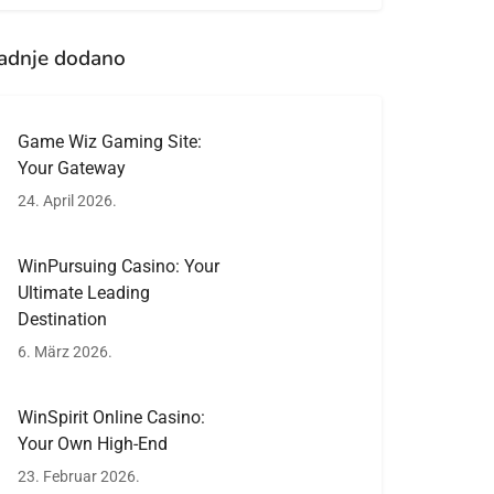
adnje dodano
Game Wiz Gaming Site:
Your Gateway
24. April 2026.
WinPursuing Casino: Your
Ultimate Leading
Destination
6. März 2026.
WinSpirit Online Casino:
Your Own High-End
23. Februar 2026.