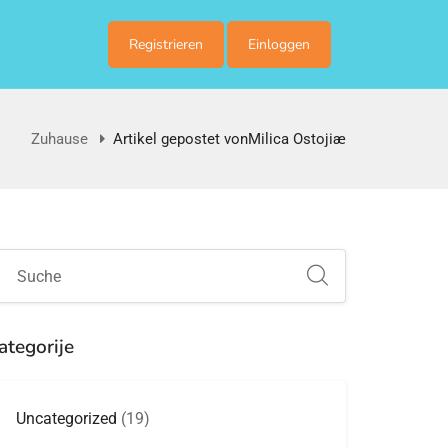
Registrieren
Einloggen
Zuhause
Artikel gepostet vonMilica Ostojiæ
ategorije
Uncategorized
(19)