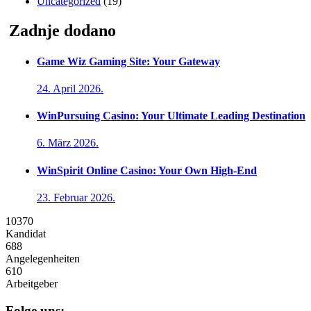
Uncategorized
(19)
Zadnje dodano
Game Wiz Gaming Site: Your Gateway
24. April 2026.
WinPursuing Casino: Your Ultimate Leading Destination
6. März 2026.
WinSpirit Online Casino: Your Own High-End
23. Februar 2026.
10370
Kandidat
688
Angelegenheiten
610
Arbeitgeber
Folge uns: