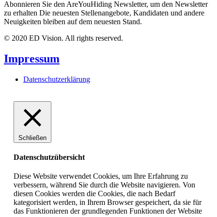
Abonnieren Sie den AreYouHiding Newsletter, um den Newsletter
zu erhalten Die neuesten Stellenangebote, Kandidaten und andere
Neuigkeiten bleiben auf dem neuesten Stand.
© 2020 ED Vision. All rights reserved.
Impressum
Datenschutzerklärung
Schließen
Datenschutzübersicht
Diese Website verwendet Cookies, um Ihre Erfahrung zu
verbessern, während Sie durch die Website navigieren. Von
diesen Cookies werden die Cookies, die nach Bedarf
kategorisiert werden, in Ihrem Browser gespeichert, da sie für
das Funktionieren der grundlegenden Funktionen der Website