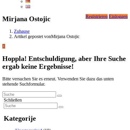
Registrieren
Einloggen
Mirjana Ostojic
Zuhause
Artikel gepostet vonMirjana Ostojic
Hoppla!
Entschuldigung, aber Ihre Suche
ergab keine Ergebnisse!
Bitte versuchen Sie es erneut. Verwenden Sie dazu das unten
stehende Suchformular.
Schließen
Kategorije