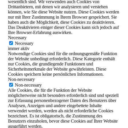
wesentlich sind. Wir verwenden auch Cookies von
Drittanbietern, mit denen wir analysieren und verstehen
können, wie Sie diese Website nutzen. Diese Cookies werden
nur mit Ihrer Zustimmung in Ihrem Browser gespeichert. Sie
haben auch die Möglichkeit, diese Cookies zu deaktivieren.
Das Deaktivieren einiger dieser Cookies kann sich jedoch auf
Ihre Browser-Erfahrung auswirken.
Necessary
Necessary
immer aktiv
Notwendige Cookies sind für die ordnungsgemäße Funktion
der Website unbedingt erforderlich. Diese Kategorie enthält
nur Cookies, die grundlegende Funktionen und
Sicherheitsmerkmale der Website gewährleisten. Diese
Cookies speichern keine persönlichen Informationen.
Non-necessary
Non-necessary
Alle Cookies, die für die Funktion der Website
möglicherweise nicht besonders erforderlich sind und speziell
zur Erfassung personenbezogener Daten des Benutzers über
Analysen, Anzeigen und andere eingebettete Inhalte
verwendet werden, werden als nicht erforderliche Cookies
bezeichnet. Es ist obligatorisch, die Zustimmung des
Benutzers einzuholen, bevor diese Cookies auf Ihrer Website
ausgeführt werden.