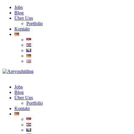
Jobs
Blog
Über Uns
Portfolio
Kontakt
Jobs
Blog
Über Uns
Portfolio
Kontakt