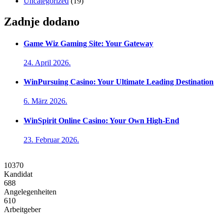
Uncategorized
(19)
Zadnje dodano
Game Wiz Gaming Site: Your Gateway
24. April 2026.
WinPursuing Casino: Your Ultimate Leading Destination
6. März 2026.
WinSpirit Online Casino: Your Own High-End
23. Februar 2026.
10370
Kandidat
688
Angelegenheiten
610
Arbeitgeber