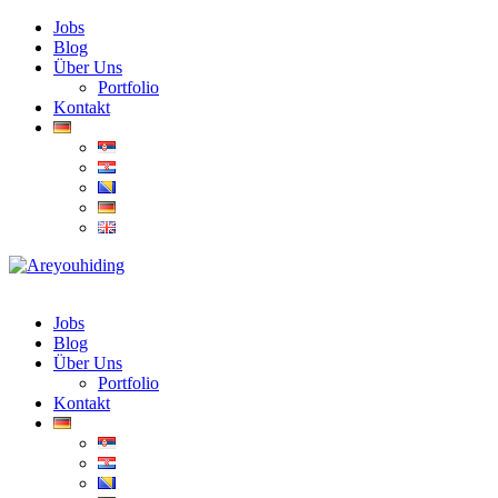
Jobs
Blog
Über Uns
Portfolio
Kontakt
Jobs
Blog
Über Uns
Portfolio
Kontakt