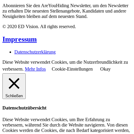
Abonnieren Sie den AreYouHiding Newsletter, um den Newsletter
zu erhalten Die neuesten Stellenangebote, Kandidaten und andere
Neuigkeiten bleiben auf dem neuesten Stand.
© 2020 ED Vision. All rights reserved.
Impressum
Datenschutzerklärung
Diese Website verwendet Cookies, um die Nutzerfreundlichkeit zu
verbessern.
Mehr Infos
Cookie-Einstellungen
Okay
Schließen
Datenschutzübersicht
Diese Website verwendet Cookies, um Ihre Erfahrung zu
verbessern, während Sie durch die Website navigieren. Von diesen
Cookies werden die Cookies, die nach Bedarf kategorisiert werden,