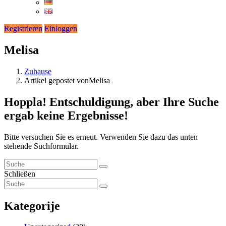
Registrieren
Einloggen
Melisa
Zuhause
Artikel gepostet vonMelisa
Hoppla!
Entschuldigung, aber Ihre Suche
ergab keine Ergebnisse!
Bitte versuchen Sie es erneut. Verwenden Sie dazu das unten
stehende Suchformular.
Schließen
Kategorije