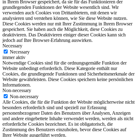
in Ihrem Browser gespeichert, da sie für das Funktionieren der
grundlegenden Funktionen der Website wesentlich sind. Wir
verwenden auch Cookies von Drittanbietern, mit denen wir
analysieren und verstehen können, wie Sie diese Website nutzen.
Diese Cookies werden nur mit Ihrer Zustimmung in Ihrem Browser
gespeichert. Sie haben auch die Möglichkeit, diese Cookies zu
deaktivieren. Das Deaktivieren einiger dieser Cookies kann sich
jedoch auf Ihre Browser-Erfahrung auswirken.
Necessary
Necessary
immer aktiv
Notwendige Cookies sind für die ordnungsgemäße Funktion der
Website unbedingt erforderlich. Diese Kategorie enthält nur
Cookies, die grundlegende Funktionen und Sicherheitsmerkmale der
Website gewährleisten. Diese Cookies speichern keine persönlichen
Informationen.
Non-necessary
Non-necessary
Alle Cookies, die für die Funktion der Website möglicherweise nicht
besonders erforderlich sind und speziell zur Erfassung
personenbezogener Daten des Benutzers über Analysen, Anzeigen
und andere eingebettete Inhalte verwendet werden, werden als nicht
erforderliche Cookies bezeichnet. Es ist obligatorisch, die
Zustimmung des Benutzers einzuholen, bevor diese Cookies auf
Ihrer Website ausgeführt werden.