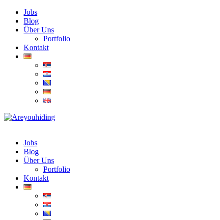
Jobs
Blog
Über Uns
Portfolio
Kontakt
Jobs
Blog
Über Uns
Portfolio
Kontakt