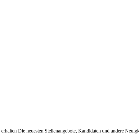
erhalten Die neuesten Stellenangebote, Kandidaten und andere Neuigke