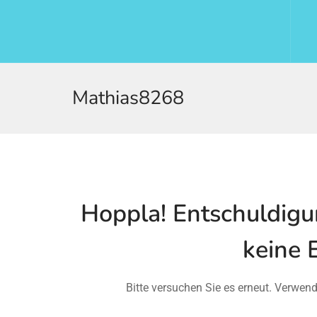
Mathias8268
n submenu (Über Uns)
n submenu
Hoppla!
Entschuldigun
keine 
Bitte versuchen Sie es erneut. Verwen