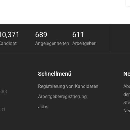
10,371
689
611
Kandidat
Angelegenheiten
Arbeitgeber
Schnellmenü
Ne
Registrierung von Kandidaten
Abo
888
den
Arbeitgeberregistrierung
Ste
Jobs
881
Neu