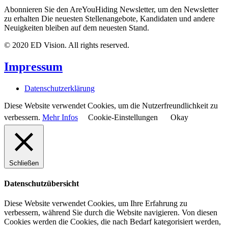
Abonnieren Sie den AreYouHiding Newsletter, um den Newsletter
zu erhalten Die neuesten Stellenangebote, Kandidaten und andere
Neuigkeiten bleiben auf dem neuesten Stand.
© 2020 ED Vision. All rights reserved.
Impressum
Datenschutzerklärung
Diese Website verwendet Cookies, um die Nutzerfreundlichkeit zu
verbessern.
Mehr Infos
Cookie-Einstellungen
Okay
Schließen
Datenschutzübersicht
Diese Website verwendet Cookies, um Ihre Erfahrung zu
verbessern, während Sie durch die Website navigieren. Von diesen
Cookies werden die Cookies, die nach Bedarf kategorisiert werden,