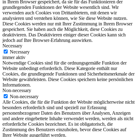
in Ihrem Browser gespeichert, da sie für das Funktionieren der
grundlegenden Funktionen der Website wesentlich sind. Wir
verwenden auch Cookies von Drittanbietern, mit denen wir
analysieren und verstehen können, wie Sie diese Website nutzen.
Diese Cookies werden nur mit Ihrer Zustimmung in Ihrem Browser
gespeichert. Sie haben auch die Möglichkeit, diese Cookies zu
deaktivieren. Das Deaktivieren einiger dieser Cookies kann sich
jedoch auf Ihre Browser-Erfahrung auswirken.
Necessary
Necessary
immer aktiv
Notwendige Cookies sind für die ordnungsgemäße Funktion der
Website unbedingt erforderlich. Diese Kategorie enthält nur
Cookies, die grundlegende Funktionen und Sicherheitsmerkmale der
Website gewährleisten. Diese Cookies speichern keine persönlichen
Informationen.
Non-necessary
Non-necessary
Alle Cookies, die für die Funktion der Website möglicherweise nicht
besonders erforderlich sind und speziell zur Erfassung
personenbezogener Daten des Benutzers über Analysen, Anzeigen
und andere eingebettete Inhalte verwendet werden, werden als nicht
erforderliche Cookies bezeichnet. Es ist obligatorisch, die
Zustimmung des Benutzers einzuholen, bevor diese Cookies auf
Ihrer Website ausgeführt werden.