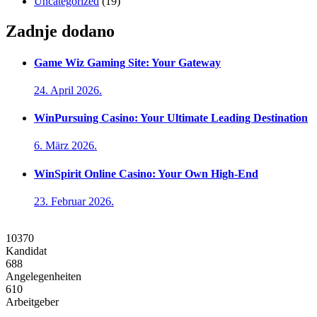
Uncategorized
(19)
Zadnje dodano
Game Wiz Gaming Site: Your Gateway
24. April 2026.
WinPursuing Casino: Your Ultimate Leading Destination
6. März 2026.
WinSpirit Online Casino: Your Own High-End
23. Februar 2026.
10370
Kandidat
688
Angelegenheiten
610
Arbeitgeber