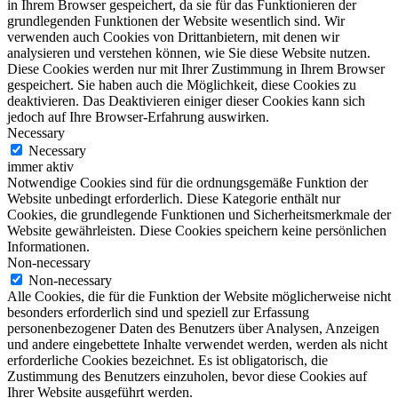
in Ihrem Browser gespeichert, da sie für das Funktionieren der
grundlegenden Funktionen der Website wesentlich sind. Wir
verwenden auch Cookies von Drittanbietern, mit denen wir
analysieren und verstehen können, wie Sie diese Website nutzen.
Diese Cookies werden nur mit Ihrer Zustimmung in Ihrem Browser
gespeichert. Sie haben auch die Möglichkeit, diese Cookies zu
deaktivieren. Das Deaktivieren einiger dieser Cookies kann sich
jedoch auf Ihre Browser-Erfahrung auswirken.
Necessary
Necessary
immer aktiv
Notwendige Cookies sind für die ordnungsgemäße Funktion der
Website unbedingt erforderlich. Diese Kategorie enthält nur
Cookies, die grundlegende Funktionen und Sicherheitsmerkmale der
Website gewährleisten. Diese Cookies speichern keine persönlichen
Informationen.
Non-necessary
Non-necessary
Alle Cookies, die für die Funktion der Website möglicherweise nicht
besonders erforderlich sind und speziell zur Erfassung
personenbezogener Daten des Benutzers über Analysen, Anzeigen
und andere eingebettete Inhalte verwendet werden, werden als nicht
erforderliche Cookies bezeichnet. Es ist obligatorisch, die
Zustimmung des Benutzers einzuholen, bevor diese Cookies auf
Ihrer Website ausgeführt werden.