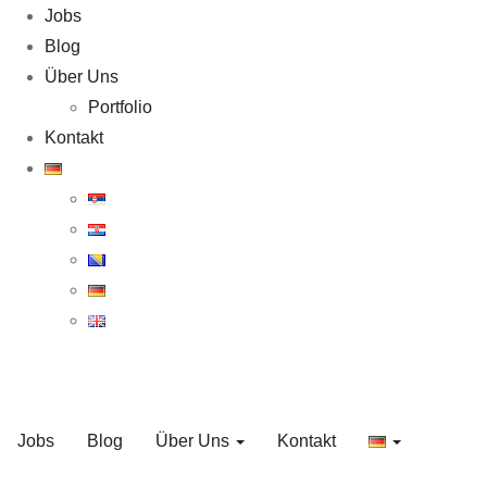
Jobs
Blog
Über Uns
Portfolio
Kontakt
Jobs
Blog
Über Uns
Kontakt