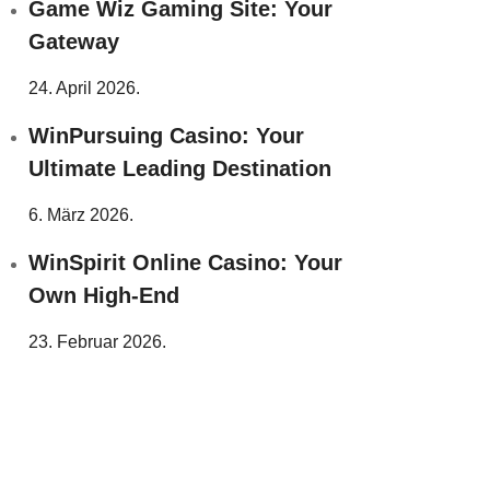
Game Wiz Gaming Site: Your
Gateway
24. April 2026.
WinPursuing Casino: Your
Ultimate Leading Destination
6. März 2026.
WinSpirit Online Casino: Your
Own High-End
23. Februar 2026.