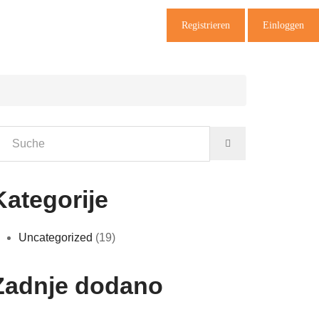
Registrieren
Einloggen
Kategorije
Uncategorized
(19)
Zadnje dodano