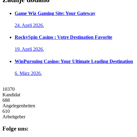
Game Wiz Gaming Site: Your Gateway
24. April 2026.
RockySpin Casino : Votre Destination Favorite
19. April 2026.
WinPursuing Casino: Your Ultimate Leading Destination
6. März 2026.
10370
Kandidat
688
Angelegenheiten
610
Arbeitgeber
Folge uns: