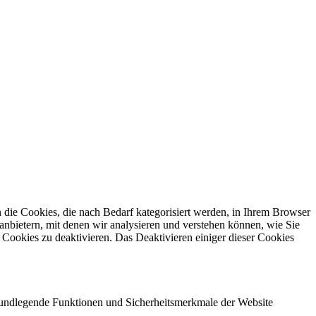
die Cookies, die nach Bedarf kategorisiert werden, in Ihrem Browser
anbietern, mit denen wir analysieren und verstehen können, wie Sie
Cookies zu deaktivieren. Das Deaktivieren einiger dieser Cookies
grundlegende Funktionen und Sicherheitsmerkmale der Website