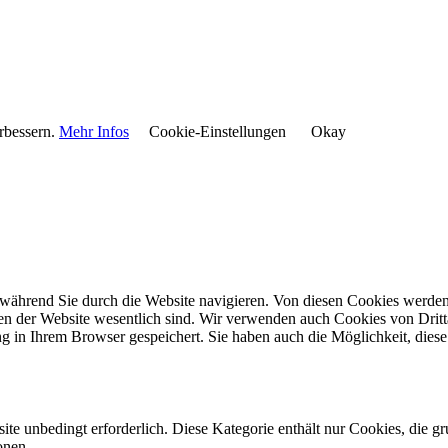
rbessern.
Mehr Infos
Cookie-Einstellungen
Okay
während Sie durch die Website navigieren. Von diesen Cookies werden 
nen der Website wesentlich sind. Wir verwenden auch Cookies von Dritt
 in Ihrem Browser gespeichert. Sie haben auch die Möglichkeit, diese 
e unbedingt erforderlich. Diese Kategorie enthält nur Cookies, die 
onen.