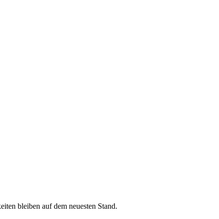
iten bleiben auf dem neuesten Stand.