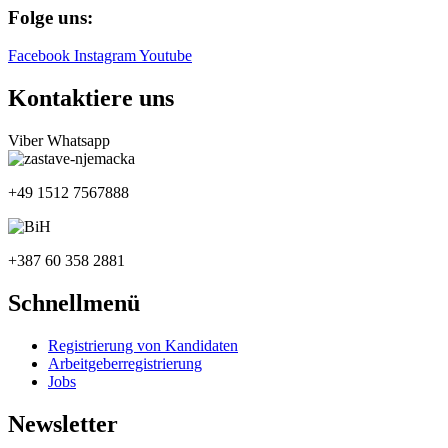
Folge uns:
Facebook
Instagram
Youtube
Kontaktiere uns
Viber
Whatsapp
+49 1512 7567888
+387 60 358 2881
Schnellmenü
Registrierung von Kandidaten
Arbeitgeberregistrierung
Jobs
Newsletter