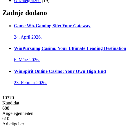
Uncategorized
(19)
Zadnje dodano
Game Wiz Gaming Site: Your Gateway
24. April 2026.
WinPursuing Casino: Your Ultimate Leading Destination
6. März 2026.
WinSpirit Online Casino: Your Own High-End
23. Februar 2026.
10370
Kandidat
688
Angelegenheiten
610
Arbeitgeber