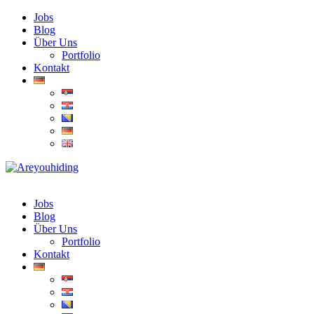
Jobs
Blog
Über Uns
Portfolio
Kontakt
Jobs
Blog
Über Uns
Portfolio
Kontakt