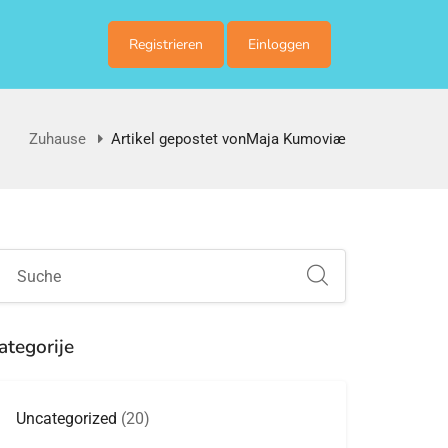
Registrieren
Einloggen
Zuhause
Artikel gepostet vonMaja Kumoviæ
ategorije
Uncategorized
(20)