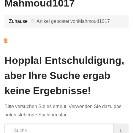
Mahmoud1017
Zuhause
Artikel gepostet vonMahmoud1017
Hoppla!
Entschuldigung,
aber Ihre Suche ergab
keine Ergebnisse!
Bitte versuchen Sie es erneut. Verwenden Sie dazu das
unten stehende Suchformular.