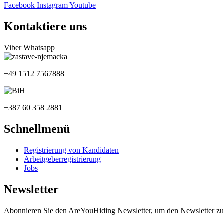
Facebook
Instagram
Youtube
Kontaktiere uns
Viber
Whatsapp
+49 1512 7567888
+387 60 358 2881
Schnellmenü
Registrierung von Kandidaten
Arbeitgeberregistrierung
Jobs
Newsletter
Abonnieren Sie den AreYouHiding Newsletter, um den Newsletter zu 