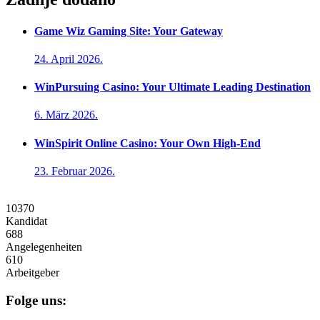
Game Wiz Gaming Site: Your Gateway
24. April 2026.
WinPursuing Casino: Your Ultimate Leading Destination
6. März 2026.
WinSpirit Online Casino: Your Own High-End
23. Februar 2026.
10370
Kandidat
688
Angelegenheiten
610
Arbeitgeber
Folge uns: