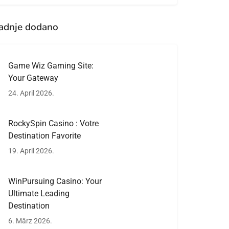
adnje dodano
Game Wiz Gaming Site:
Your Gateway
24. April 2026.
RockySpin Casino : Votre
Destination Favorite
19. April 2026.
WinPursuing Casino: Your
Ultimate Leading
Destination
6. März 2026.