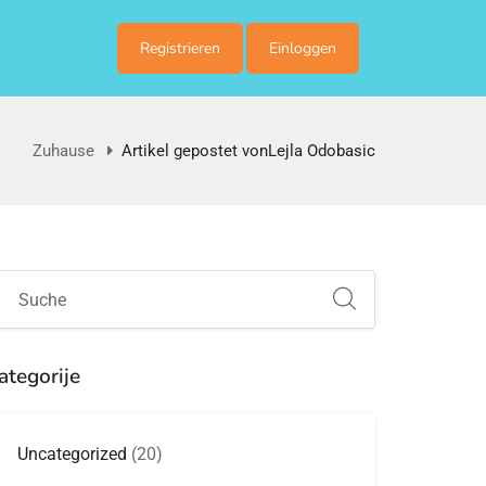
Registrieren
Einloggen
Zuhause
Artikel gepostet vonLejla Odobasic
ategorije
Uncategorized
(20)