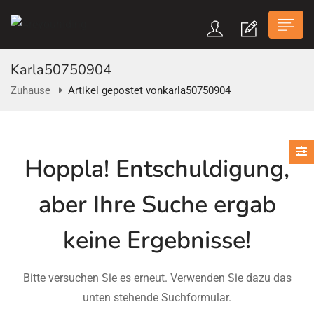
Karla50750904
Zuhause
Artikel gepostet vonkarla50750904
n submenu (Über Uns)
Hoppla!
Entschuldigung,
n submenu
aber Ihre Suche ergab
keine Ergebnisse!
Bitte versuchen Sie es erneut. Verwenden Sie dazu das
unten stehende Suchformular.