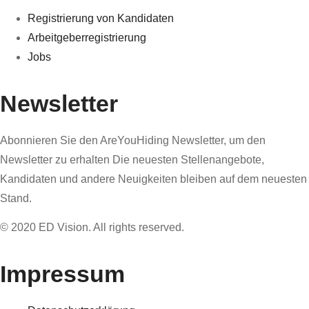
Registrierung von Kandidaten
Arbeitgeberregistrierung
Jobs
Newsletter
Abonnieren Sie den AreYouHiding Newsletter, um den
Newsletter zu erhalten Die neuesten Stellenangebote,
Kandidaten und andere Neuigkeiten bleiben auf dem neuesten
Stand.
© 2020 ED Vision. All rights reserved.
Impressum