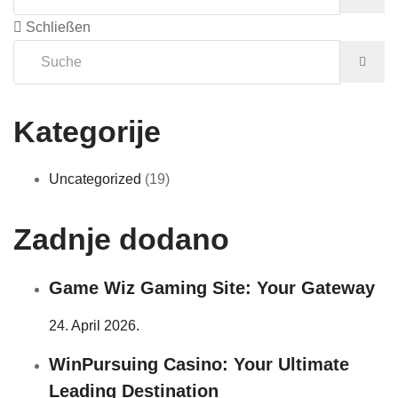
Schließen
Kategorije
Uncategorized
(19)
Zadnje dodano
Game Wiz Gaming Site: Your Gateway
24. April 2026.
WinPursuing Casino: Your Ultimate
Leading Destination