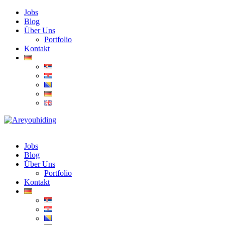
Jobs
Blog
Über Uns
Portfolio
Kontakt
Jobs
Blog
Über Uns
Portfolio
Kontakt