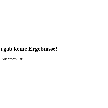
ergab keine Ergebnisse!
e Suchformular.