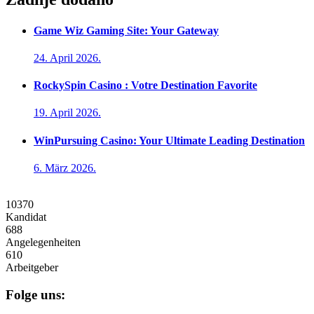
Game Wiz Gaming Site: Your Gateway
24. April 2026.
RockySpin Casino : Votre Destination Favorite
19. April 2026.
WinPursuing Casino: Your Ultimate Leading Destination
6. März 2026.
10370
Kandidat
688
Angelegenheiten
610
Arbeitgeber
Folge uns: