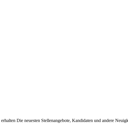
erhalten Die neuesten Stellenangebote, Kandidaten und andere Neuigke