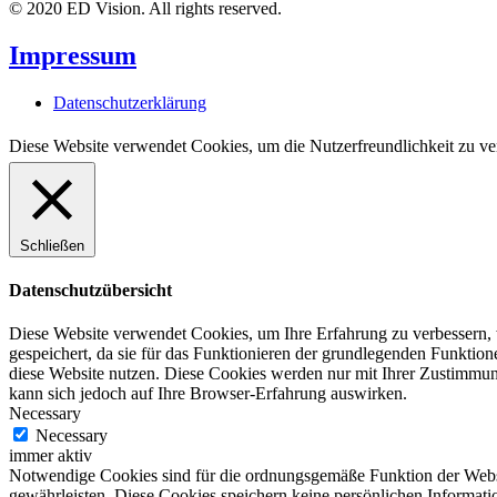
© 2020 ED Vision. All rights reserved.
Impressum
Datenschutzerklärung
Diese Website verwendet Cookies, um die Nutzerfreundlichkeit zu ve
Schließen
Datenschutzübersicht
Diese Website verwendet Cookies, um Ihre Erfahrung zu verbessern, 
gespeichert, da sie für das Funktionieren der grundlegenden Funktio
diese Website nutzen. Diese Cookies werden nur mit Ihrer Zustimmung
kann sich jedoch auf Ihre Browser-Erfahrung auswirken.
Necessary
Necessary
immer aktiv
Notwendige Cookies sind für die ordnungsgemäße Funktion der Websit
gewährleisten. Diese Cookies speichern keine persönlichen Informati