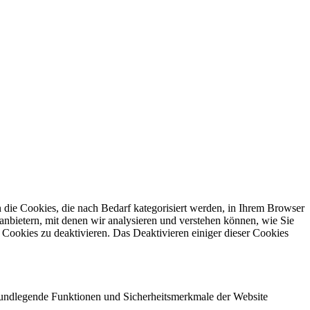
die Cookies, die nach Bedarf kategorisiert werden, in Ihrem Browser
anbietern, mit denen wir analysieren und verstehen können, wie Sie
Cookies zu deaktivieren. Das Deaktivieren einiger dieser Cookies
grundlegende Funktionen und Sicherheitsmerkmale der Website