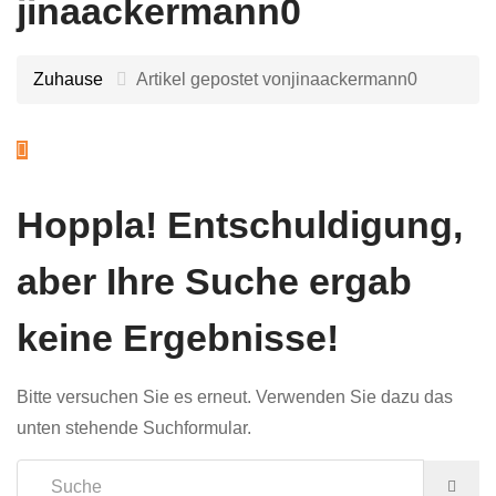
jinaackermann0
Zuhause
Artikel gepostet vonjinaackermann0
Hoppla!
Entschuldigung,
aber Ihre Suche ergab
keine Ergebnisse!
Bitte versuchen Sie es erneut. Verwenden Sie dazu das
unten stehende Suchformular.