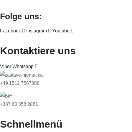
Folge uns:
Facebook
Instagram
Youtube
Kontaktiere uns
Viber
Whatsapp
+49 1512 7567888
+387 60 358 2881
Schnellmenü