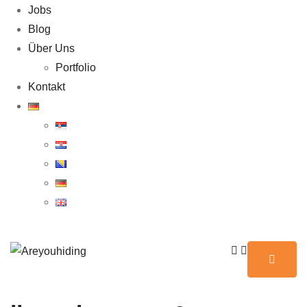
Jobs
Blog
Über Uns
Portfolio
Kontakt