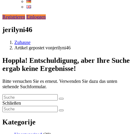
Registrieren
Einloggen
jerilyni46
Zuhause
Artikel gepostet vonjerilyni46
Hoppla!
Entschuldigung, aber Ihre Suche
ergab keine Ergebnisse!
Bitte versuchen Sie es erneut. Verwenden Sie dazu das unten
stehende Suchformular.
Schließen
Kategorije