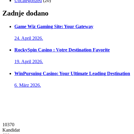
Uncategorized
(20)
Zadnje dodano
Game Wiz Gaming Site: Your Gateway
24. April 2026.
RockySpin Casino : Votre Destination Favorite
19. April 2026.
WinPursuing Casino: Your Ultimate Leading Destination
6. März 2026.
10370
Kandidat