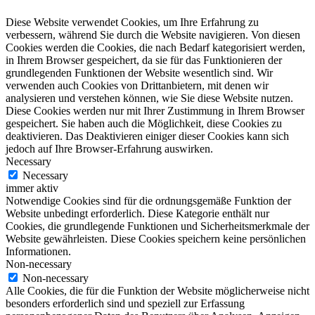
Diese Website verwendet Cookies, um Ihre Erfahrung zu
verbessern, während Sie durch die Website navigieren. Von diesen
Cookies werden die Cookies, die nach Bedarf kategorisiert werden,
in Ihrem Browser gespeichert, da sie für das Funktionieren der
grundlegenden Funktionen der Website wesentlich sind. Wir
verwenden auch Cookies von Drittanbietern, mit denen wir
analysieren und verstehen können, wie Sie diese Website nutzen.
Diese Cookies werden nur mit Ihrer Zustimmung in Ihrem Browser
gespeichert. Sie haben auch die Möglichkeit, diese Cookies zu
deaktivieren. Das Deaktivieren einiger dieser Cookies kann sich
jedoch auf Ihre Browser-Erfahrung auswirken.
Necessary
Necessary
immer aktiv
Notwendige Cookies sind für die ordnungsgemäße Funktion der
Website unbedingt erforderlich. Diese Kategorie enthält nur
Cookies, die grundlegende Funktionen und Sicherheitsmerkmale der
Website gewährleisten. Diese Cookies speichern keine persönlichen
Informationen.
Non-necessary
Non-necessary
Alle Cookies, die für die Funktion der Website möglicherweise nicht
besonders erforderlich sind und speziell zur Erfassung