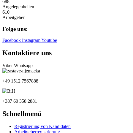
688
Angelegenheiten
610
Arbeitgeber
Folge uns:
Facebook
Instagram
Youtube
Kontaktiere uns
Viber
Whatsapp
+49 1512 7567888
+387 60 358 2881
Schnellmenü
Registrierung von Kandidaten
Arbeitgeberregistrierung