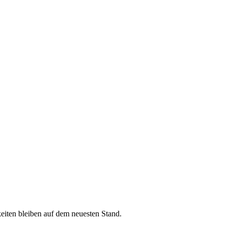
iten bleiben auf dem neuesten Stand.