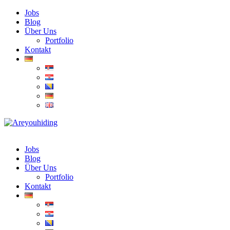
Jobs
Blog
Über Uns
Portfolio
Kontakt
Jobs
Blog
Über Uns
Portfolio
Kontakt