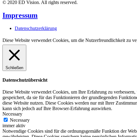
© 2020 ED Vision. All rights reserved.
Impressum
Datenschutzerklärung
Diese Website verwendet Cookies, um die Nutzerfreundlichkeit zu ve
Schließen
Datenschutzübersicht
Diese Website verwendet Cookies, um Ihre Erfahrung zu verbessern, 
gespeichert, da sie für das Funktionieren der grundlegenden Funktio
diese Website nutzen. Diese Cookies werden nur mit Ihrer Zustimmung
kann sich jedoch auf Ihre Browser-Erfahrung auswirken.
Necessary
Necessary
immer aktiv
Notwendige Cookies sind für die ordnungsgemäße Funktion der Websit
gewährleisten. Diese Cookies speichern keine persönlichen Informati