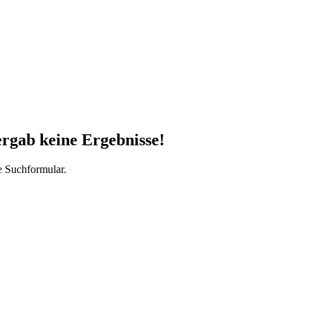
ergab keine Ergebnisse!
e Suchformular.