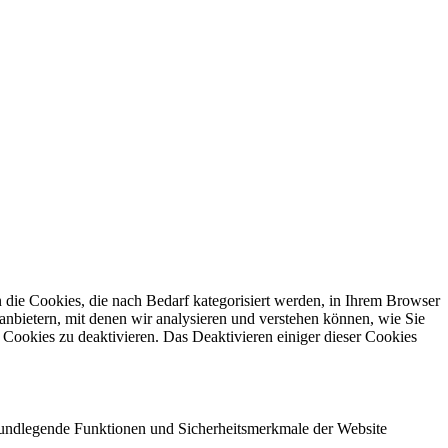
die Cookies, die nach Bedarf kategorisiert werden, in Ihrem Browser
anbietern, mit denen wir analysieren und verstehen können, wie Sie
Cookies zu deaktivieren. Das Deaktivieren einiger dieser Cookies
grundlegende Funktionen und Sicherheitsmerkmale der Website