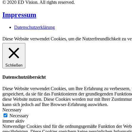
© 2020 ED Vision. All rights reserved.
Impressum
Datenschutzerklärung
Diese Website verwendet Cookies, um die Nutzerfreundlichkeit zu ve
Schließen
Datenschutzübersicht
Diese Website verwendet Cookies, um Ihre Erfahrung zu verbessern, 
gespeichert, da sie für das Funktionieren der grundlegenden Funktio
diese Website nutzen. Diese Cookies werden nur mit Ihrer Zustimmung
kann sich jedoch auf Ihre Browser-Erfahrung auswirken.
Necessary
Necessary
immer aktiv
Notwendige Cookies sind für die ordnungsgemäße Funktion der Websit
gewährleisten. Diese Cookies speichern keine persönlichen Informati