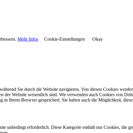
rbessern.
Mehr Infos
Cookie-Einstellungen
Okay
während Sie durch die Website navigieren. Von diesen Cookies werden 
nen der Website wesentlich sind. Wir verwenden auch Cookies von Dritt
 in Ihrem Browser gespeichert. Sie haben auch die Möglichkeit, diese 
e unbedingt erforderlich. Diese Kategorie enthält nur Cookies, die 
onen.