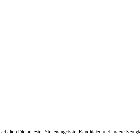
erhalten Die neuesten Stellenangebote, Kandidaten und andere Neuigke