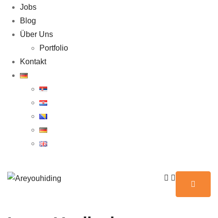
Jobs
Blog
Über Uns
Portfolio
Kontakt