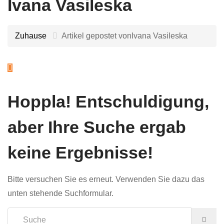
Ivana Vasileska
Zuhause
Artikel gepostet vonIvana Vasileska
Hoppla!
Entschuldigung,
aber Ihre Suche ergab
keine Ergebnisse!
Bitte versuchen Sie es erneut. Verwenden Sie dazu das
unten stehende Suchformular.