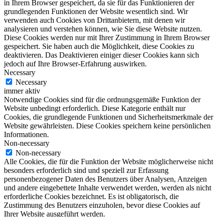
in Ihrem Browser gespeichert, da sie für das Funktionieren der
grundlegenden Funktionen der Website wesentlich sind. Wir
verwenden auch Cookies von Drittanbietern, mit denen wir
analysieren und verstehen können, wie Sie diese Website nutzen.
Diese Cookies werden nur mit Ihrer Zustimmung in Ihrem Browser
gespeichert. Sie haben auch die Möglichkeit, diese Cookies zu
deaktivieren. Das Deaktivieren einiger dieser Cookies kann sich
jedoch auf Ihre Browser-Erfahrung auswirken.
Necessary
Necessary
immer aktiv
Notwendige Cookies sind für die ordnungsgemäße Funktion der
Website unbedingt erforderlich. Diese Kategorie enthält nur
Cookies, die grundlegende Funktionen und Sicherheitsmerkmale der
Website gewährleisten. Diese Cookies speichern keine persönlichen
Informationen.
Non-necessary
Non-necessary
Alle Cookies, die für die Funktion der Website möglicherweise nicht
besonders erforderlich sind und speziell zur Erfassung
personenbezogener Daten des Benutzers über Analysen, Anzeigen
und andere eingebettete Inhalte verwendet werden, werden als nicht
erforderliche Cookies bezeichnet. Es ist obligatorisch, die
Zustimmung des Benutzers einzuholen, bevor diese Cookies auf
Ihrer Website ausgeführt werden.