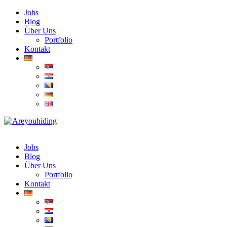
Jobs
Blog
Über Uns
Portfolio
Kontakt
Jobs
Blog
Über Uns
Portfolio
Kontakt