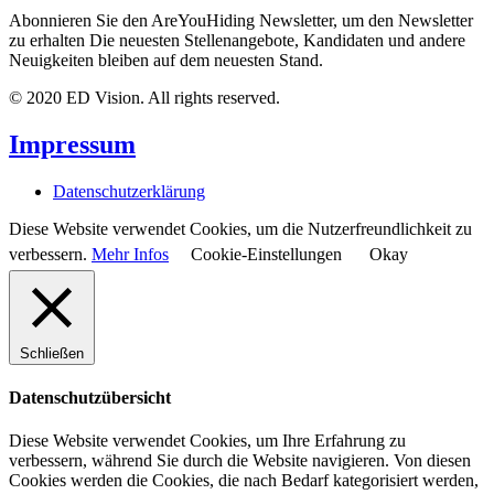
Abonnieren Sie den AreYouHiding Newsletter, um den Newsletter
zu erhalten Die neuesten Stellenangebote, Kandidaten und andere
Neuigkeiten bleiben auf dem neuesten Stand.
© 2020 ED Vision. All rights reserved.
Impressum
Datenschutzerklärung
Diese Website verwendet Cookies, um die Nutzerfreundlichkeit zu
verbessern.
Mehr Infos
Cookie-Einstellungen
Okay
Schließen
Datenschutzübersicht
Diese Website verwendet Cookies, um Ihre Erfahrung zu
verbessern, während Sie durch die Website navigieren. Von diesen
Cookies werden die Cookies, die nach Bedarf kategorisiert werden,