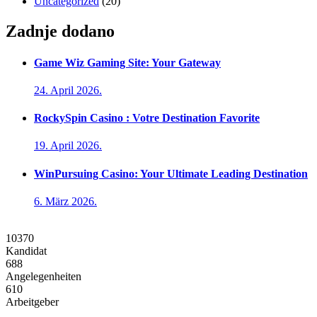
Uncategorized
(20)
Zadnje dodano
Game Wiz Gaming Site: Your Gateway
24. April 2026.
RockySpin Casino : Votre Destination Favorite
19. April 2026.
WinPursuing Casino: Your Ultimate Leading Destination
6. März 2026.
10370
Kandidat
688
Angelegenheiten
610
Arbeitgeber