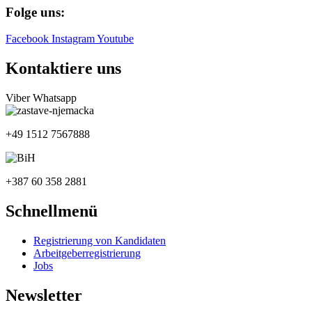
Folge uns:
Facebook
Instagram
Youtube
Kontaktiere uns
Viber
Whatsapp
+49 1512 7567888
+387 60 358 2881
Schnellmenü
Registrierung von Kandidaten
Arbeitgeberregistrierung
Jobs
Newsletter