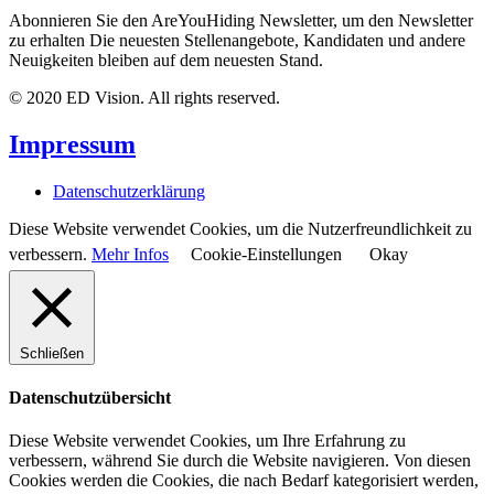
Abonnieren Sie den AreYouHiding Newsletter, um den Newsletter
zu erhalten Die neuesten Stellenangebote, Kandidaten und andere
Neuigkeiten bleiben auf dem neuesten Stand.
© 2020 ED Vision. All rights reserved.
Impressum
Datenschutzerklärung
Diese Website verwendet Cookies, um die Nutzerfreundlichkeit zu
verbessern.
Mehr Infos
Cookie-Einstellungen
Okay
Schließen
Datenschutzübersicht
Diese Website verwendet Cookies, um Ihre Erfahrung zu
verbessern, während Sie durch die Website navigieren. Von diesen
Cookies werden die Cookies, die nach Bedarf kategorisiert werden,