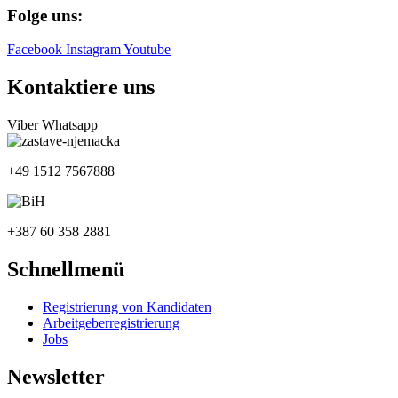
Folge uns:
Facebook
Instagram
Youtube
Kontaktiere uns
Viber
Whatsapp
+49 1512 7567888
+387 60 358 2881
Schnellmenü
Registrierung von Kandidaten
Arbeitgeberregistrierung
Jobs
Newsletter