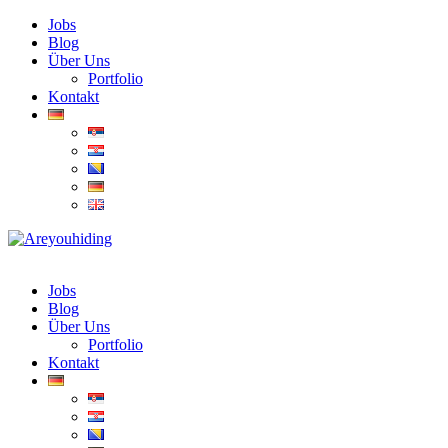
Jobs
Blog
Über Uns
Portfolio
Kontakt
Jobs
Blog
Über Uns
Portfolio
Kontakt