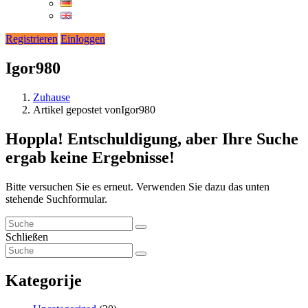
Registrieren
Einloggen
Igor980
Zuhause
Artikel gepostet vonIgor980
Hoppla!
Entschuldigung, aber Ihre Suche
ergab keine Ergebnisse!
Bitte versuchen Sie es erneut. Verwenden Sie dazu das unten
stehende Suchformular.
Schließen
Kategorije