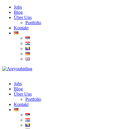
Jobs
Blog
Über Uns
Portfolio
Kontakt
Jobs
Blog
Über Uns
Portfolio
Kontakt