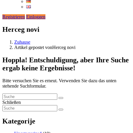
Registrieren
Einloggen
Herceg novi
Zuhause
Artikel gepostet vonHerceg novi
Hoppla!
Entschuldigung, aber Ihre Suche
ergab keine Ergebnisse!
Bitte versuchen Sie es erneut. Verwenden Sie dazu das unten
stehende Suchformular.
Schließen
Kategorije