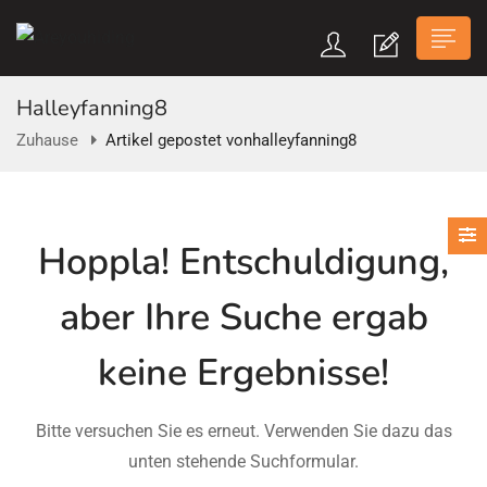
Halleyfanning8
Zuhause
Artikel gepostet vonhalleyfanning8
n submenu (Über Uns)
Hoppla!
Entschuldigung,
n submenu
aber Ihre Suche ergab
keine Ergebnisse!
Bitte versuchen Sie es erneut. Verwenden Sie dazu das
unten stehende Suchformular.