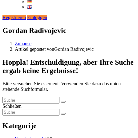
Registrieren
Einloggen
Gordan Radivojevic
Zuhause
Artikel gepostet vonGordan Radivojevic
Hoppla!
Entschuldigung, aber Ihre Suche
ergab keine Ergebnisse!
Bitte versuchen Sie es erneut. Verwenden Sie dazu das unten
stehende Suchformular.
Schließen
Kategorije