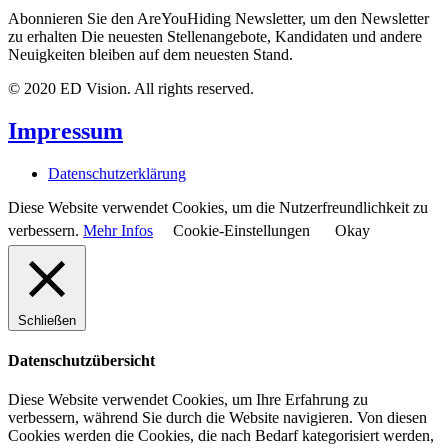
Abonnieren Sie den AreYouHiding Newsletter, um den Newsletter
zu erhalten Die neuesten Stellenangebote, Kandidaten und andere
Neuigkeiten bleiben auf dem neuesten Stand.
© 2020 ED Vision. All rights reserved.
Impressum
Datenschutzerklärung
Diese Website verwendet Cookies, um die Nutzerfreundlichkeit zu
verbessern.
Mehr Infos
Cookie-Einstellungen
Okay
Schließen
Datenschutzübersicht
Diese Website verwendet Cookies, um Ihre Erfahrung zu
verbessern, während Sie durch die Website navigieren. Von diesen
Cookies werden die Cookies, die nach Bedarf kategorisiert werden,