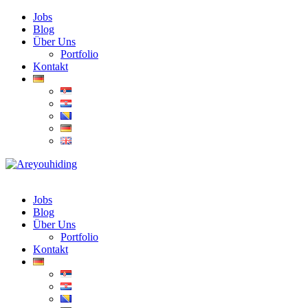
Jobs
Blog
Über Uns
Portfolio
Kontakt
Jobs
Blog
Über Uns
Portfolio
Kontakt