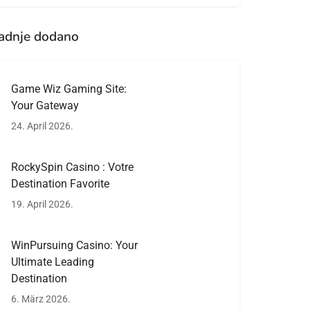
adnje dodano
Game Wiz Gaming Site:
Your Gateway
24. April 2026.
RockySpin Casino : Votre
Destination Favorite
19. April 2026.
WinPursuing Casino: Your
Ultimate Leading
Destination
6. März 2026.