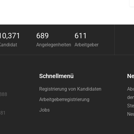
10,371
689
611
Kandidat
Angelegenheiten
Arbeitgeber
Schnellmenü
Ne
Registrierung von Kandidaten
Abo
888
den
Arbeitgeberregistrierung
Ste
Jobs
881
Neu