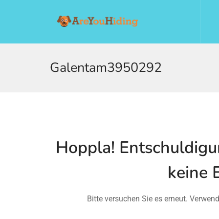
Galentam3950292
n submenu (Über Uns)
n submenu
Hoppla!
Entschuldigun
keine 
Bitte versuchen Sie es erneut. Verwen