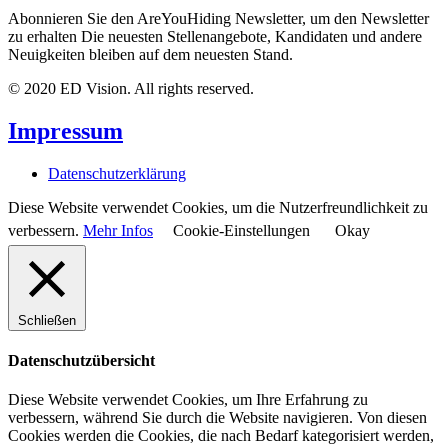
Abonnieren Sie den AreYouHiding Newsletter, um den Newsletter
zu erhalten Die neuesten Stellenangebote, Kandidaten und andere
Neuigkeiten bleiben auf dem neuesten Stand.
© 2020 ED Vision. All rights reserved.
Impressum
Datenschutzerklärung
Diese Website verwendet Cookies, um die Nutzerfreundlichkeit zu
verbessern.
Mehr Infos
Cookie-Einstellungen
Okay
Schließen
Datenschutzübersicht
Diese Website verwendet Cookies, um Ihre Erfahrung zu
verbessern, während Sie durch die Website navigieren. Von diesen
Cookies werden die Cookies, die nach Bedarf kategorisiert werden,