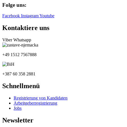
Folge uns:
Facebook
Instagram
Youtube
Kontaktiere uns
Viber
Whatsapp
+49 1512 7567888
+387 60 358 2881
Schnellmenü
Registrierung von Kandidaten
Arbeitgeberregistrierung
Jobs
Newsletter