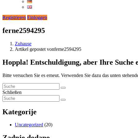
Registrieren
Einloggen
ferne2594295
Zuhause
Artikel gepostet vonferne2594295
Hoppla!
Entschuldigung, aber Ihre Suche 
Bitte versuchen Sie es erneut. Verwenden Sie dazu das unten stehend
Schließen
Kategorije
Uncategorized
(20)
Zadnje dodano