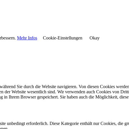
rbessern.
Mehr Infos
Cookie-Einstellungen
Okay
während Sie durch die Website navigieren. Von diesen Cookies werden 
nen der Website wesentlich sind. Wir verwenden auch Cookies von Dritt
 in Ihrem Browser gespeichert. Sie haben auch die Möglichkeit, diese 
e unbedingt erforderlich. Diese Kategorie enthält nur Cookies, die 
onen.