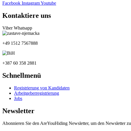
Facebook
Instagram
Youtube
Kontaktiere uns
Viber
Whatsapp
+49 1512 7567888
+387 60 358 2881
Schnellmenü
Registrierung von Kandidaten
Arbeitgeberregistrierung
Jobs
Newsletter
Abonnieren Sie den AreYouHiding Newsletter, um den Newsletter zu 