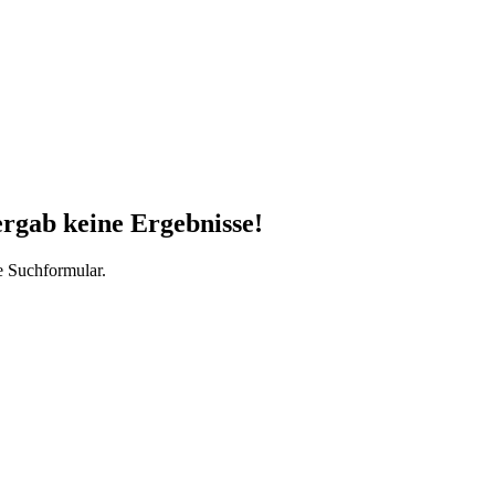
ergab keine Ergebnisse!
e Suchformular.