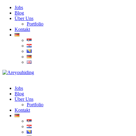
Jobs
Blog
Über Uns
Portfolio
Kontakt
Jobs
Blog
Über Uns
Portfolio
Kontakt