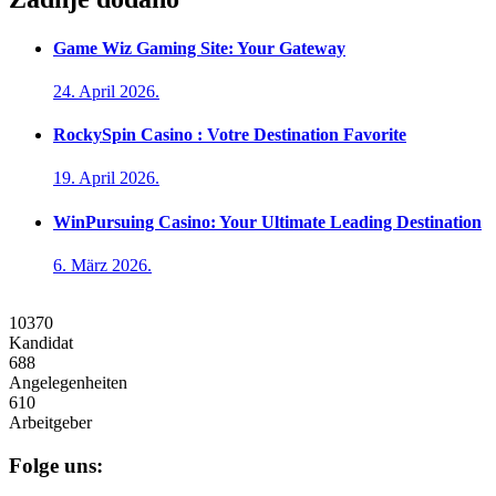
Game Wiz Gaming Site: Your Gateway
24. April 2026.
RockySpin Casino : Votre Destination Favorite
19. April 2026.
WinPursuing Casino: Your Ultimate Leading Destination
6. März 2026.
10370
Kandidat
688
Angelegenheiten
610
Arbeitgeber
Folge uns: