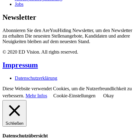
Jobs
Newsletter
Abonnieren Sie den AreYouHiding Newsletter, um den Newsletter
zu erhalten Die neuesten Stellenangebote, Kandidaten und andere
Neuigkeiten bleiben auf dem neuesten Stand.
© 2020 ED Vision. All rights reserved.
Impressum
Datenschutzerklärung
Diese Website verwendet Cookies, um die Nutzerfreundlichkeit zu
verbessern.
Mehr Infos
Cookie-Einstellungen
Okay
Schließen
Datenschutzübersicht