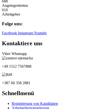
688
Angelegenheiten
610
Arbeitgeber
Folge uns:
Facebook
Instagram
Youtube
Kontaktiere uns
Viber
Whatsapp
+49 1512 7567888
+387 60 358 2881
Schnellmenü
Registrierung von Kandidaten
Arbeitgeberregistrierung