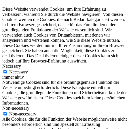
Diese Website verwendet Cookies, um Ihre Erfahrung zu
verbessern, während Sie durch die Website navigieren. Von diesen
Cookies werden die Cookies, die nach Bedarf kategorisiert werden,
in Ihrem Browser gespeichert, da sie für das Funktionieren der
grundlegenden Funktionen der Website wesentlich sind. Wir
verwenden auch Cookies von Drittanbietern, mit denen wir
analysieren und verstehen können, wie Sie diese Website nutzen.
Diese Cookies werden nur mit Ihrer Zustimmung in Ihrem Browser
gespeichert. Sie haben auch die Möglichkeit, diese Cookies zu
deaktivieren. Das Deaktivieren einiger dieser Cookies kann sich
jedoch auf Ihre Browser-Erfahrung auswirken.
Necessary
Necessary
immer aktiv
Notwendige Cookies sind für die ordnungsgemäße Funktion der
Website unbedingt erforderlich. Diese Kategorie enthält nur
Cookies, die grundlegende Funktionen und Sicherheitsmerkmale der
Website gewährleisten. Diese Cookies speichern keine persönlichen
Informationen.
Non-necessary
Non-necessary
Alle Cookies, die für die Funktion der Website möglicherweise nicht
besonders erforderlich sind und speziell zur Erfassung