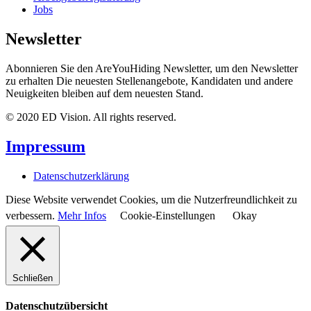
Jobs
Newsletter
Abonnieren Sie den AreYouHiding Newsletter, um den Newsletter
zu erhalten Die neuesten Stellenangebote, Kandidaten und andere
Neuigkeiten bleiben auf dem neuesten Stand.
© 2020 ED Vision. All rights reserved.
Impressum
Datenschutzerklärung
Diese Website verwendet Cookies, um die Nutzerfreundlichkeit zu
verbessern.
Mehr Infos
Cookie-Einstellungen
Okay
Schließen
Datenschutzübersicht