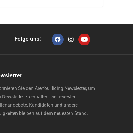
Folge uns:
wsletter
nnieren Sie den AreYouHiding Newsletter, um
 Newsletter zu erhalten Die neuesten
llenangebote, Kandidaten und andere
igkeiten bleiben auf dem neuesten Stand.