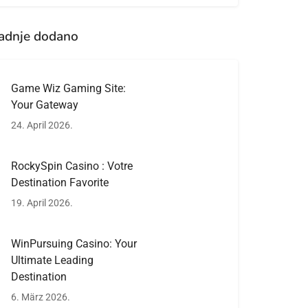
adnje dodano
Game Wiz Gaming Site:
Your Gateway
24. April 2026.
RockySpin Casino : Votre
Destination Favorite
19. April 2026.
WinPursuing Casino: Your
Ultimate Leading
Destination
6. März 2026.