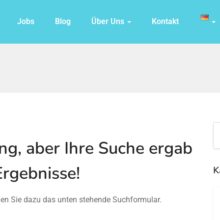
Jobs
Blog
Über Uns
Kontakt
g, aber Ihre Suche ergab
Ergebnisse!
K
den Sie dazu das unten stehende Suchformular.