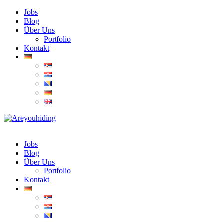
Jobs
Blog
Über Uns
Portfolio
Kontakt
Jobs
Blog
Über Uns
Portfolio
Kontakt