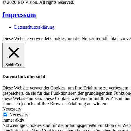
© 2020 ED Vision. All rights reserved.
Impressum
Datenschutzerklärung
Diese Website verwendet Cookies, um die Nutzerfreundlichkeit zu ve
Schließen
Datenschutzübersicht
Diese Website verwendet Cookies, um Ihre Erfahrung zu verbessern, 
gespeichert, da sie für das Funktionieren der grundlegenden Funktio
diese Website nutzen. Diese Cookies werden nur mit Ihrer Zustimmung
kann sich jedoch auf Ihre Browser-Erfahrung auswirken.
Necessary
Necessary
immer aktiv
Notwendige Cookies sind für die ordnungsgemäße Funktion der Websit
gewährleisten. Diese Cookies speichern keine persönlichen Informati