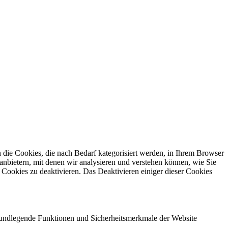
die Cookies, die nach Bedarf kategorisiert werden, in Ihrem Browser
anbietern, mit denen wir analysieren und verstehen können, wie Sie
Cookies zu deaktivieren. Das Deaktivieren einiger dieser Cookies
grundlegende Funktionen und Sicherheitsmerkmale der Website