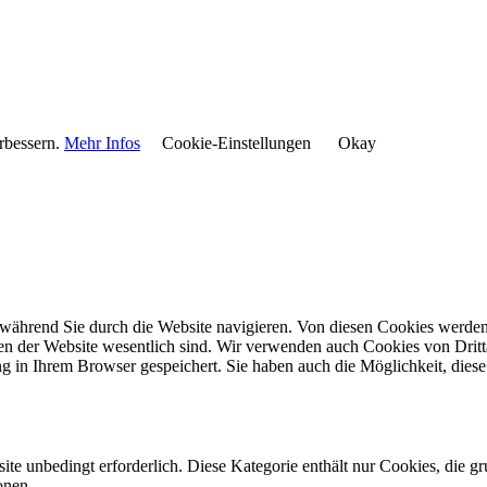
rbessern.
Mehr Infos
Cookie-Einstellungen
Okay
während Sie durch die Website navigieren. Von diesen Cookies werden 
nen der Website wesentlich sind. Wir verwenden auch Cookies von Dritt
 in Ihrem Browser gespeichert. Sie haben auch die Möglichkeit, diese 
e unbedingt erforderlich. Diese Kategorie enthält nur Cookies, die 
onen.