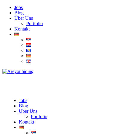
Jobs
Blog
Über Uns
Portfolio
Kontakt
Jobs
Blog
Über Uns
Portfolio
Kontakt