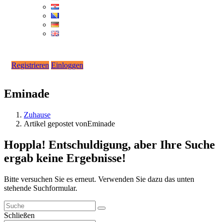
Registrieren
Einloggen
Eminade
Zuhause
Artikel gepostet vonEminade
Hoppla!
Entschuldigung, aber Ihre Suche
ergab keine Ergebnisse!
Bitte versuchen Sie es erneut. Verwenden Sie dazu das unten
stehende Suchformular.
Schließen